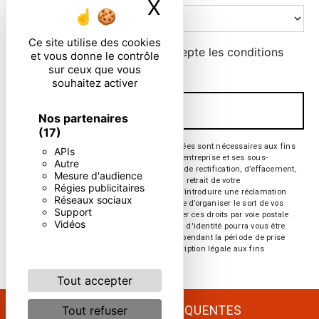
X
Masquer le ban
Ce site utilise des cookies
En cochant cette case, j'accepte les conditions
et vous donne le contrôle
particulières ci-dessous **
sur ceux que vous
souhaitez activer
ENVOYER
Nos partenaires
(17)
** Les données personnelles communiquées sont nécessaires aux fins
APIs
de vous contacter. Elles sont destinées à l'entreprise et ses sous-
Autre
traitants. Vous disposez de droits d’accès, de rectification, d’effacement,
Mesure d'audience
de portabilité, de limitation, d’opposition, de retrait de votre
Régies publicitaires
consentement à tout moment et du droit d’introduire une réclamation
Réseaux sociaux
auprès d’une autorité de contrôle, ainsi que d’organiser le sort de vos
Support
données post-mortem. Vous pouvez exercer ces droits par voie postale
Vidéos
ou par courrier électronique. Un justificatif d'identité pourra vous être
demandé. Nous conservons vos données pendant la période de prise
de contact puis pendant la durée de prescription légale aux fins
probatoires et de gestion des contentieux.
Tout accepter
RECHERCHES FRÉQUENTES
Tout refuser